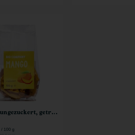
100 g
2,89
€
Mango ungezuckert, getrocknet
/ 100 g