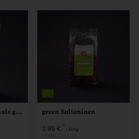
500g
Anzahl
3,99
€
Erdnüsse in der Schale geröstet
green Sultaninen
*
3,99 €
/ 500g
1 * 500g (7,98 € / kg)