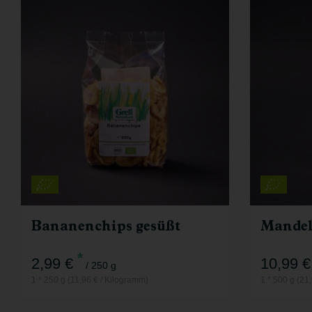
250 g
Anzahl
Anzahl
2,99
€
Bananenchips gesüßt
Mande
*
2,99 €
10,99 €
/ 250 g
1 * 250 g (11,96 € / Kilogramm)
1 * 500 g (21