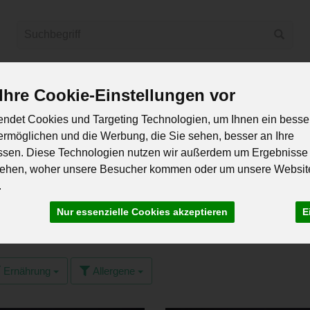
Produkt
hre Cookie-Einstellungen vor
Obst & Gemüse
Naturkost
International
Milch, Kä
ndet Cookies und Targeting Technologien, um Ihnen ein besse
 ermöglichen und die Werbung, die Sie sehen, besser an Ihre
Balkon & Garten
Neues & Angebote
Bestseller
Rezepte
ssen. Diese Technologien nutzen wir außerdem um Ergebnisse
tehen, woher unsere Besucher kommen oder um unsere Websit
.
Nur essenzielle Cookies akzeptieren
E
hte
18 von 1342
Ernährung
Allergene