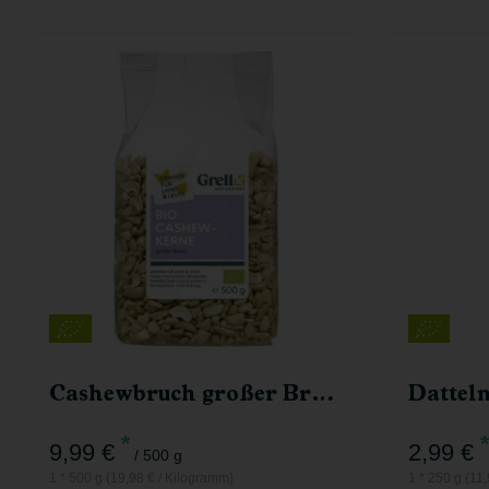
500 g
Anzahl
Anzahl
9,99
€
Cashewbruch großer Bruch
*
*
9,99 €
2,99 €
/ 500 g
1 * 500 g (19,98 € / Kilogramm)
1 * 250 g (11,