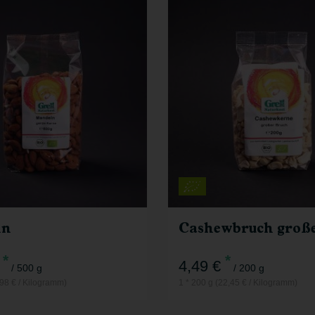
500 g
200 g
Anzahl
10,99
€
4,49
€
ln
*
*
4,49 €
/ 500 g
/ 200 g
,98 € / Kilogramm)
1 * 200 g (22,45 € / Kilogramm)