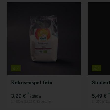
250 g
Anzahl
Anzahl
3,29
€
Kokosraspel fein
Student
*
*
3,29 €
5,49 €
/ 250 g
1 * 250 g (13,16 € / Kilogramm)
1 * 250 g (21