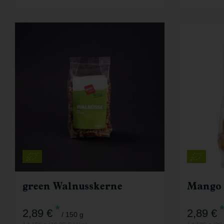
150 g
Anzahl
Anzahl
2,89
€
green Walnusskerne
*
*
2,89 €
2,89 €
/ 150 g