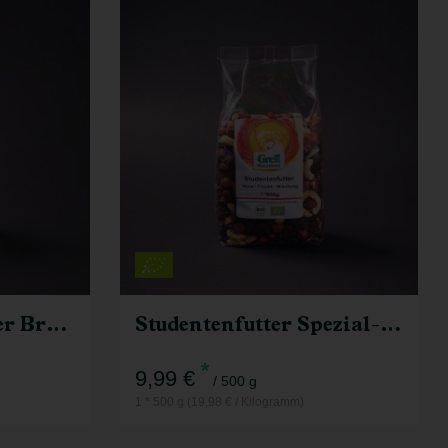
500 g
Anzahl
9,99
€
Cashewbruch großer Bruch
Studentenfutter Spezial-Mischung
*
9,99 €
/ 500 g
1 * 500 g (19,98 € / Kilogramm)