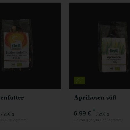
250 g
250 g
Anzahl
5,49
€
6,99
€
enfutter
Aprikosen süß
*
6,99 €
/ 250 g
/ 250 g
,96 € / Kilogramm)
1 * 250 g (27,96 € / Kilogramm)