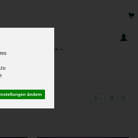
se & Eier
Fisch & Fleisch
res
Gutscheine
 zu
e
instellungen ändern