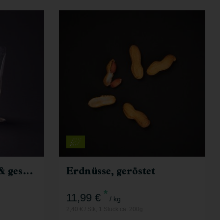
g
Stück
Kg
Anzahl
2,40
€
Pistazien, geröstet & gesalzen
Erdnüsse, geröstet
*
11,99 €
/ kg
2,40 € / Stk, 1 Stück ca. 200g