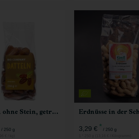
250 g
250 g
Anzahl
2,99
€
3,29
€
Datteln ohne Stein, getrocknet
*
3,29 €
/ 250 g
/ 250 g
96 € / kg)
1 * 250 g (13,16 € / Kilogramm)