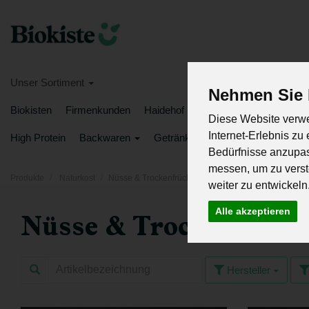
Unser Sortiment
Nehmen Sie I
Biokisten
Firmenkunden
Haidehof
Bundles
Grillsaison
Diese Website verwe
Internet-Erlebnis zu
High Protein
Backwaren
Getränke
Haushalt & Pflege
Bedürfnisse anzupa
messen, um zu vers
Produkte
Naturkost
Nüsse & Trockenfrüchte
weiter zu entwickeln
Alle akzeptieren
Nüsse & Trockenfrüc
Hersteller