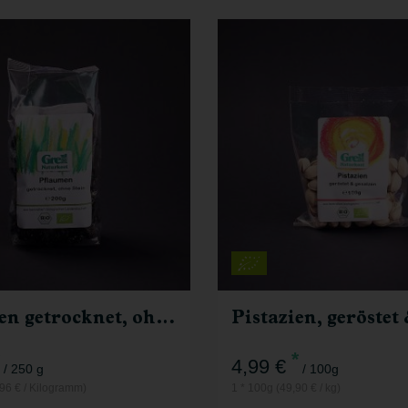
250 g
100g
Anzahl
3,99
€
4,99
€
Pflaumen getrocknet, ohne Stein
*
4,99 €
/ 250 g
/ 100g
,96 € / Kilogramm)
1 * 100g (49,90 € / kg)