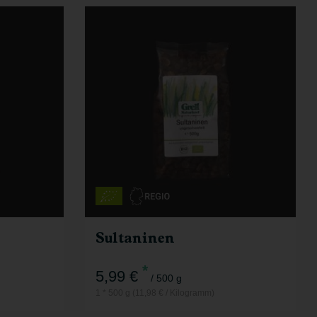
500 g
Anzahl
5,99
€
Sultaninen
*
5,99 €
/ 500 g
1 * 500 g (11,98 € / Kilogramm)