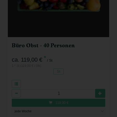
Büro Obst - 40 Personen
*
ca. 119,00 €
/ St
1 * St (119,00 € / Stk)
St
Anzahl
119,00
€