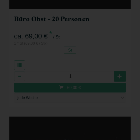
Büro Obst - 20 Personen
*
ca. 69,00 €
/ St
1 * St (69,00 € / Stk)
St
Anzahl
69,00
€