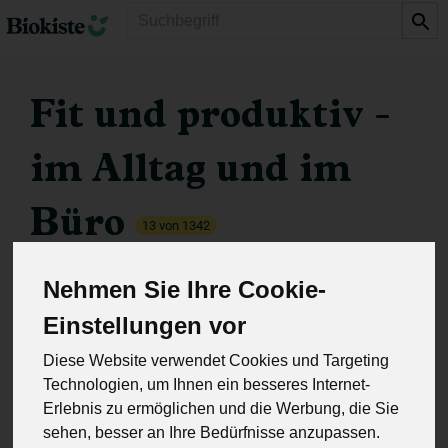
Produkt
Fit und produktiv -
im Alltag und im
Büro
13 von 1342
Nehmen Sie Ihre Cookie-
Einstellungen vor
Diese Website verwendet Cookies und Targeting
Technologien, um Ihnen ein besseres Internet-
Gesunde Mitarbeiter:innen,
Erlebnis zu ermöglichen und die Werbung, die Sie
sehen, besser an Ihre Bedürfnisse anzupassen.
produktives Team!