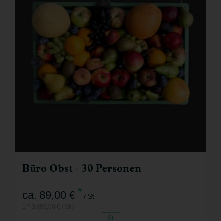
Büro Obst - 30 Personen
*
ca. 89,00 €
/ St
1 * St (89,00 € / Stk)
St