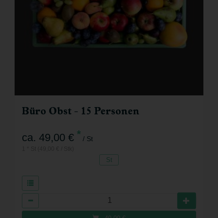
Büro Obst - 15 Personen
*
ca. 49,00 €
/ St
1 * St (49,00 € / Stk)
St
Anzahl