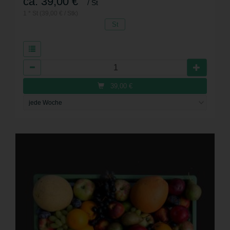
ca. 39,00 €
/ St
1 * St (39,00 € / Stk)
St
Anzahl
39,00
€