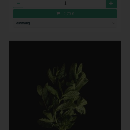
Anzahl
2,79
€