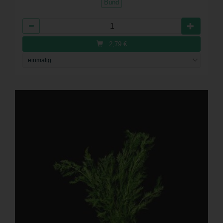
Bund
Anzahl
2,79
€