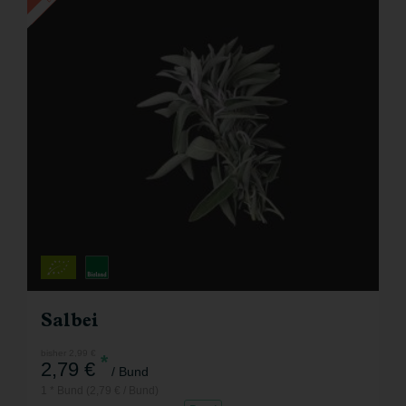
Salbei
bisher 2,99 €
*
2,79 €
/ Bund
1 * Bund (2,79 € / Bund)