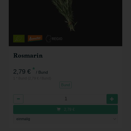
Rosmarin
*
2,79 €
/ Bund
1 * Bund (2,79 € / Bund)
Bund
Anzahl
2,79
€