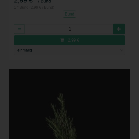
2,99 €
/ Bund
1 * Bund (2,99 € / Bund)
Bund
Anzahl
2,99
€