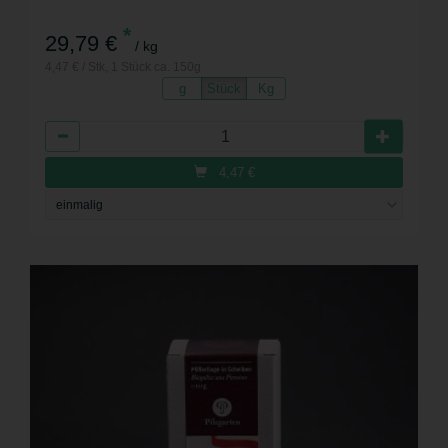
*
29,79 €
/ kg
4,47 € / Stk, 1 Stück ca. 150g
g
Stück
Kg
Anzahl
4,47
€