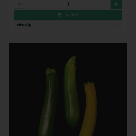
Anzahl
14,99
€