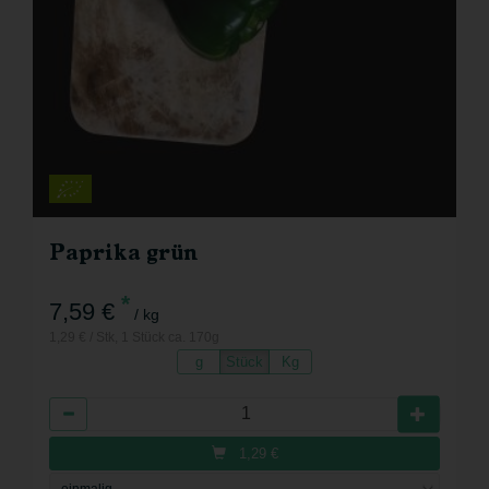
Paprika grün
*
7,59 €
/ kg
1,29 € / Stk, 1 Stück ca. 170g
g
Stück
Kg
Anzahl
1,29
€