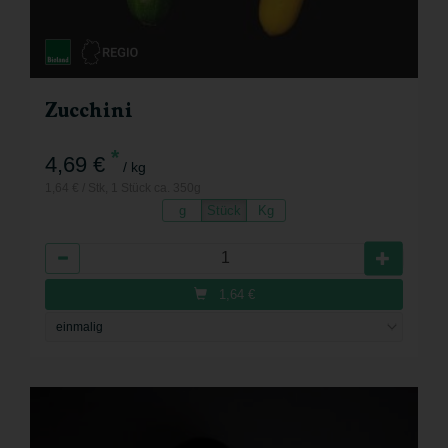
Zucchini
*
4,69 €
/ kg
1,64 € / Stk, 1 Stück ca. 350g
g
Stück
Kg
Anzahl
1,64
€