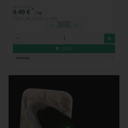
bisher 10,99 €
*
9,49 €
/ kg
2,85 € / Stk, 1 Stück ca. 300g
g
Stück
Kg
Anzahl
2,85
€