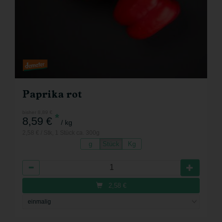
Paprika rot
bisher 8,89 €
*
8,59 €
/ kg
2,58 € / Stk, 1 Stück ca. 300g
g
Stück
Kg
Anzahl
2,58
€