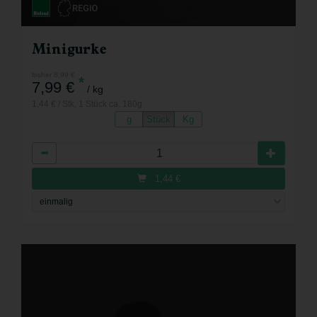
Minigurke
bisher 8,99 €
*
7,99 €
/ kg
1,44 € / Stk, 1 Stück ca. 180g
g
Stück
Kg
Anzahl
1,44
€