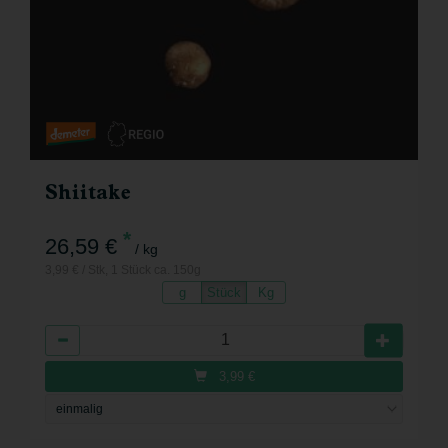
Shiitake
*
26,59 €
/ kg
3,99 € / Stk, 1 Stück ca. 150g
g
Stück
Kg
Anzahl
3,99
€