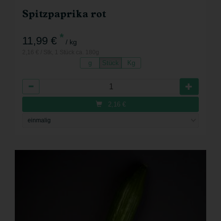
Spitzpaprika rot
*
11,99 €
/ kg
2,16 € / Stk, 1 Stück ca. 180g
g
Stück
Kg
Anzahl
2,16
€