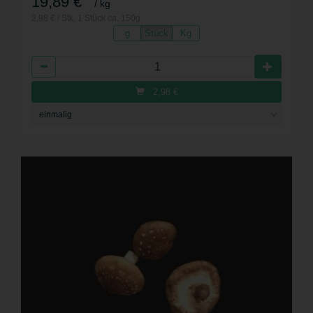
19,89 €
/ kg
2,98 € / Stk, 1 Stück ca. 150g
g
Stück
Kg
Anzahl
2,98
€