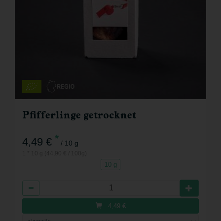
Pfifferlinge getrocknet
*
4,49 €
/ 10 g
1 * 10 g (44,90 € / 100g)
10 g
Anzahl
4,49
€