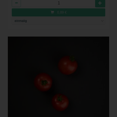
Anzahl
0,89
€