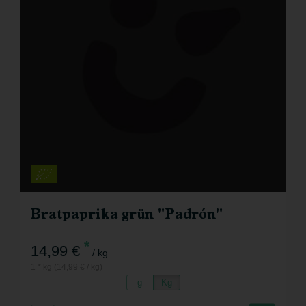
Bratpaprika grün ''Padrón''
*
14,99 €
/ kg
1 * kg (14,99 € / kg)
g
Kg