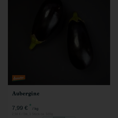
Aubergine
*
7,99 €
/ kg
2,56 € / Stk, 1 Stück ca. 320g