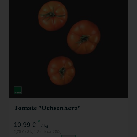
Tomate "Ochsenherz"
*
10,99 €
/ kg
2,75 € / Stk, 1 Stück ca. 250g