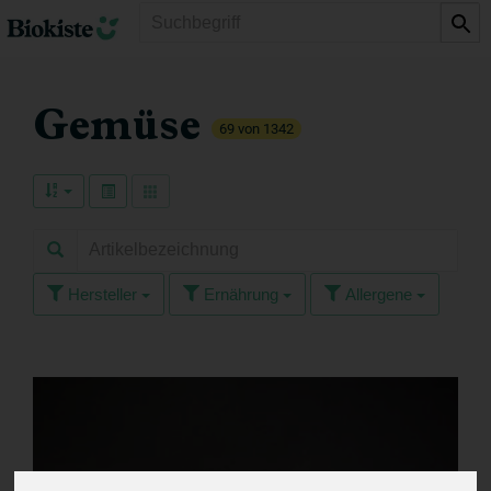
Produkt
Gemüse
69 von 1342
Hersteller
Ernährung
Allergene