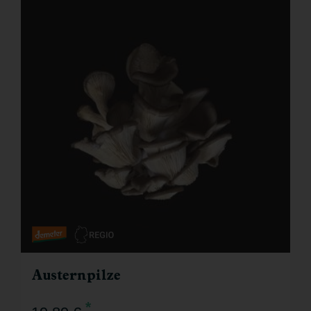
Austernpilze
*