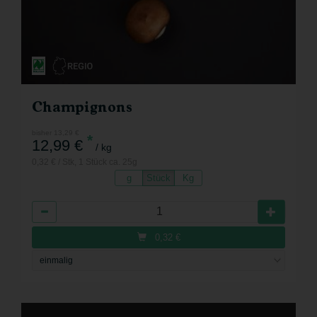
Champignons
bisher 13,29 €
*
12,99 €
/ kg
0,32 € / Stk, 1 Stück ca. 25g
g
Stück
Kg
Anzahl
0,32
€