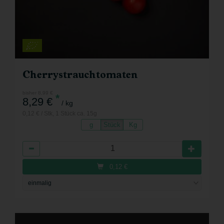
Cherrystrauchtomaten
bisher 8,99 €
*
8,29 €
/ kg
0,12 € / Stk, 1 Stück ca. 15g
g
Stück
Kg
Anzahl
0,12
€