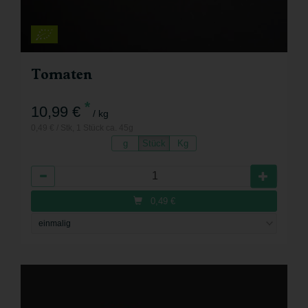
Tomaten
*
10,99 €
/ kg
0,49 € / Stk, 1 Stück ca. 45g
g
Stück
Kg
Anzahl
0,49
€