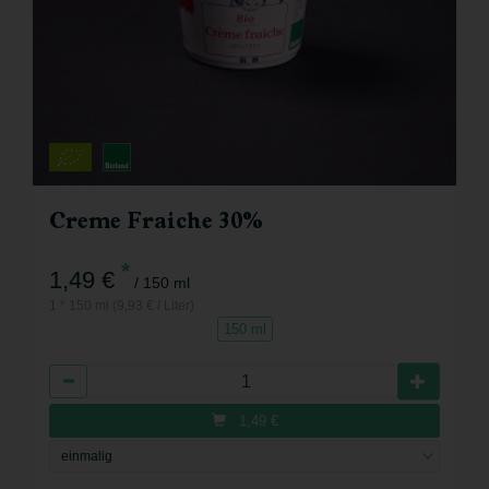
Creme Fraiche 30%
*
1,49 €
/ 150 ml
1 * 150 ml (9,93 € / Liter)
150 ml
Anzahl
1,49
€