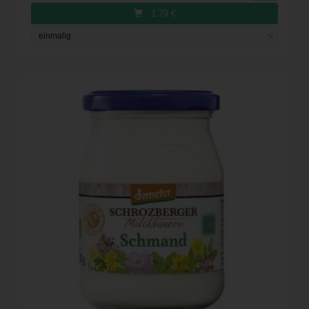
1,79
€