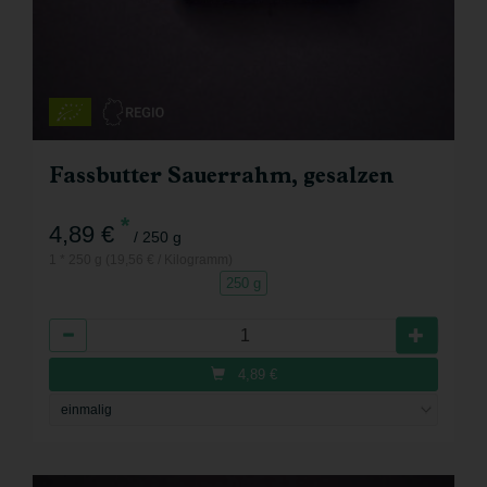
Fassbutter Sauerrahm, gesalzen
*
4,89 €
/ 250 g
1 * 250 g (19,56 € / Kilogramm)
250 g
Anzahl
4,89
€