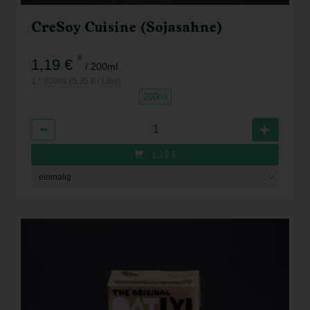
CreSoy Cuisine (Sojasahne)
*
1,19 €
/ 200ml
1 * 200ml (5,95 € / Liter)
200ml
Anzahl
1,19
€