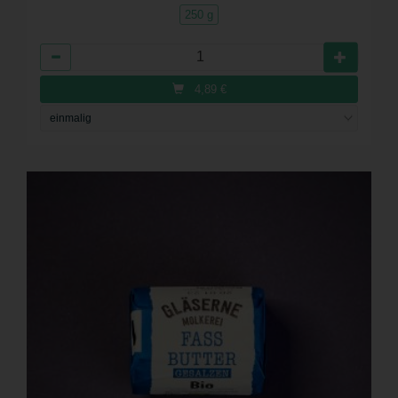
250 g
Anzahl
4,89
€