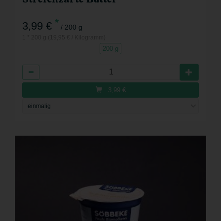
*
3,99 €
/ 200 g
1 * 200 g (19,95 € / Kilogramm)
200 g
Anzahl
3,99
€