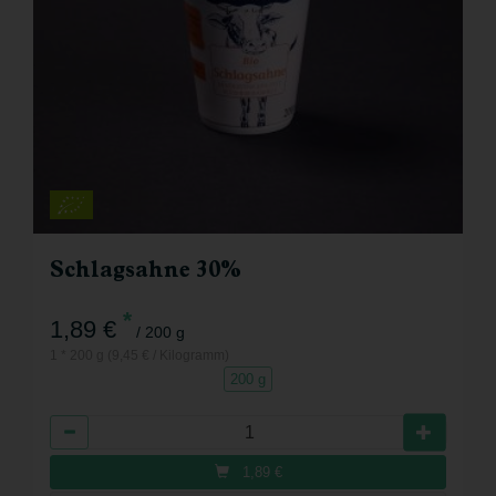
Schlagsahne 30%
*
1,89 €
/ 200 g
1 * 200 g (9,45 € / Kilogramm)
200 g
Anzahl
1,89
€