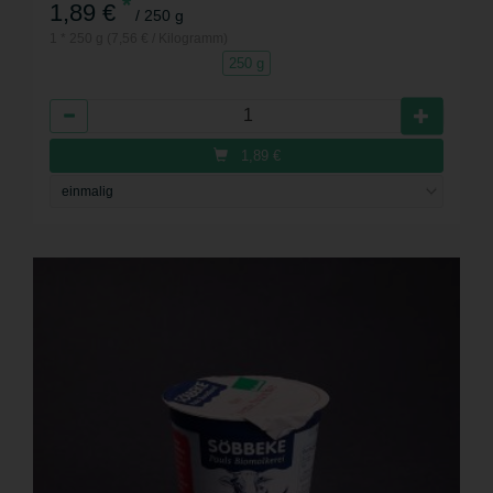
*
1,89 €
/ 250 g
1 * 250 g (7,56 € / Kilogramm)
250 g
Anzahl
1,89
€