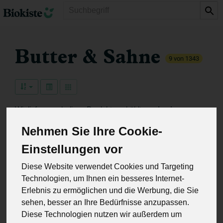
Produkt
Butter & Sahne
9 von 1343
Wir liefern euch diese Produkte gekühlt an -
in einer
bepfandeten Kühlbox mit Kühlakkus.
Nehmen Sie Ihre Cookie-
Einstellungen vor
Hersteller
Ernährung
Allergene
Diese Website verwendet Cookies und Targeting
Technologien, um Ihnen ein besseres Internet-
Erlebnis zu ermöglichen und die Werbung, die Sie
sehen, besser an Ihre Bedürfnisse anzupassen.
Diese Technologien nutzen wir außerdem um