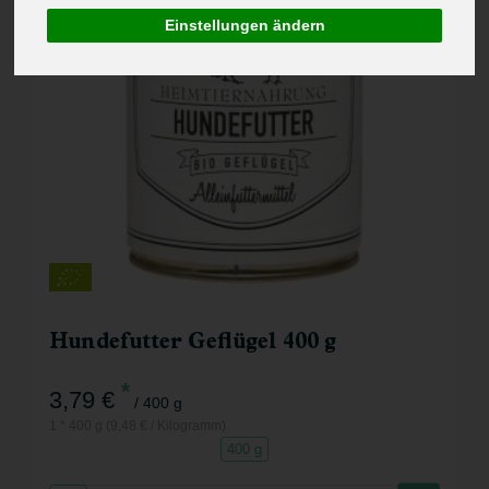
Einstellungen ändern
Hundefutter Geflügel 400 g
*
3,79 €
/ 400 g
1 * 400 g (9,48 € / Kilogramm)
400 g