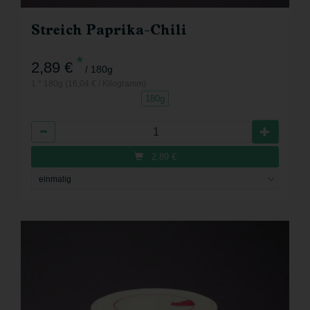
Streich Paprika-Chili
*
2,89 €
/ 180g
1 * 180g (16,04 € / Kilogramm)
180g
Anzahl
2,89
€