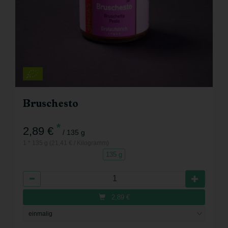
Bruschesto
*
2,89 €
/ 135 g
1 * 135 g (21,41 € / Kilogramm)
135 g
Anzahl
2,89
€