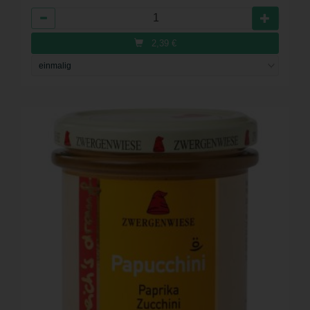
Anzahl
2,39
€