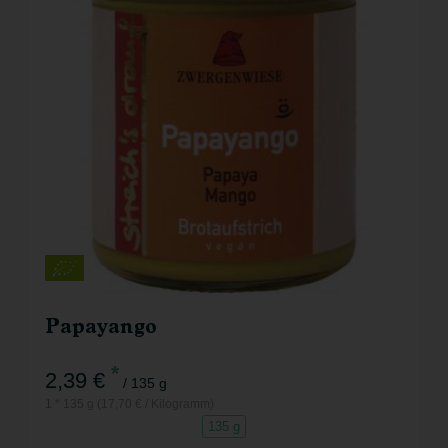
Papayango
*
2,39 €
/ 135 g
1 * 135 g (17,70 € / Kilogramm)
135 g