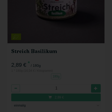
Streich Basilikum
*
2,89 €
/ 180g
1 * 180g (16,04 € / Kilogramm)
180g
Anzahl
2,89
€