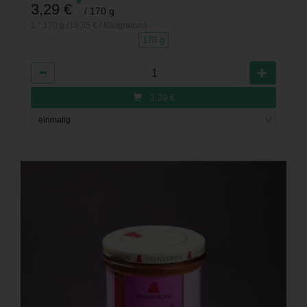
*
3,29 €
/ 170 g
1 * 170 g (19,35 € / Kilogramm)
170 g
Anzahl
3,29
€