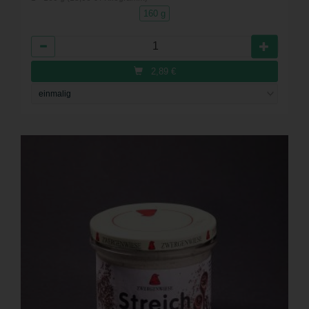
160 g
Anzahl
2,89
€