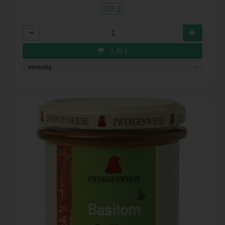
135 g
Anzahl
2,39
€