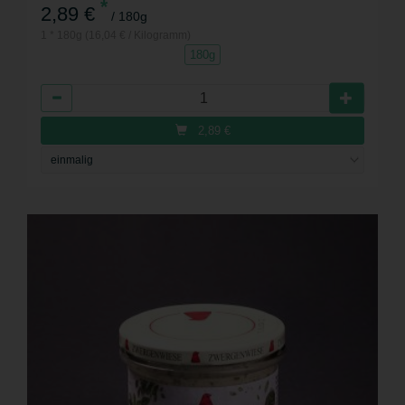
*
2,89 €
/ 180g
1 * 180g (16,04 € / Kilogramm)
180g
Anzahl
2,89
€