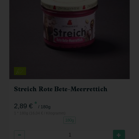
Streich Rote Bete-Meerrettich
*
2,89 €
/ 180g
1 * 180g (16,04 € / Kilogramm)
180g
Anzahl