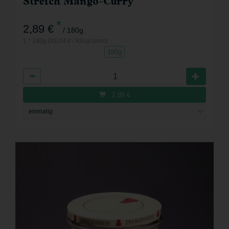
Streich Mango-Curry
*
2,89 €
/ 180g
1 * 180g (16,04 € / Kilogramm)
180g
Anzahl
2,89
€