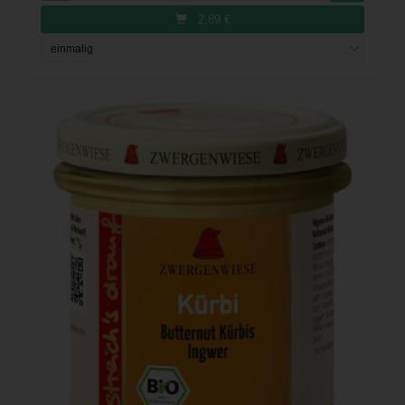
2,89
€