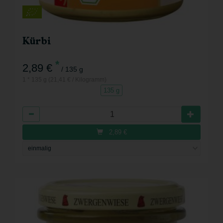
Kürbi
*
2,89 €
/ 135 g
1 * 135 g (21,41 € / Kilogramm)
135 g
Anzahl
2,89
€