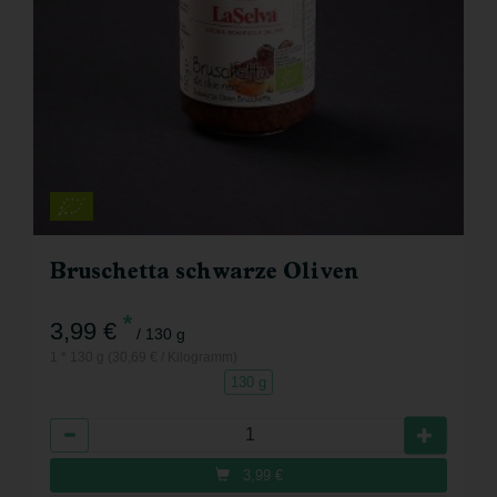
Bruschetta schwarze Oliven
*
3,99 €
/ 130 g
1 * 130 g (30,69 € / Kilogramm)
130 g
Anzahl
3,99
€