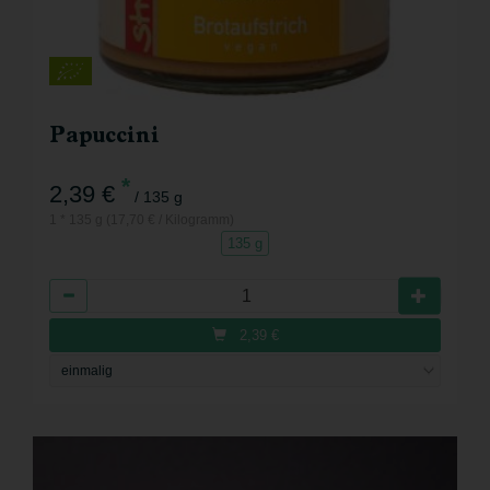
Papuccini
*
2,39 €
/ 135 g
1 * 135 g (17,70 € / Kilogramm)
135 g
Anzahl
2,39
€