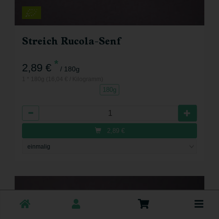
Streich Rucola-Senf
*
2,89 €
/ 180g
1 * 180g (16,04 € / Kilogramm)
180g
Anzahl
2,89
€
Toggle
cart