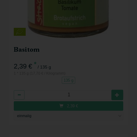
Basitom
*
2,39 €
/ 135 g
1 * 135 g (17,70 € / Kilogramm)
135 g
Anzahl
2,39
€