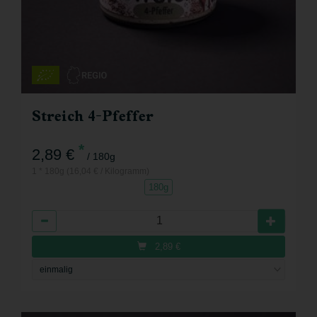
Streich 4-Pfeffer
*
2,89 €
/ 180g
1 * 180g (16,04 € / Kilogramm)
180g
Anzahl
2,89
€