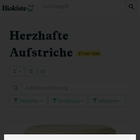
Produkt
Herzhafte
Aufstriche
27 von 1343
Hersteller
Ernährung
Allergene