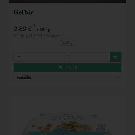
Gelbie
*
2,89 €
/ 160 g
1 * 160 g (18,06 € / Kilogramm)
160 g
Anzahl
2,89
€