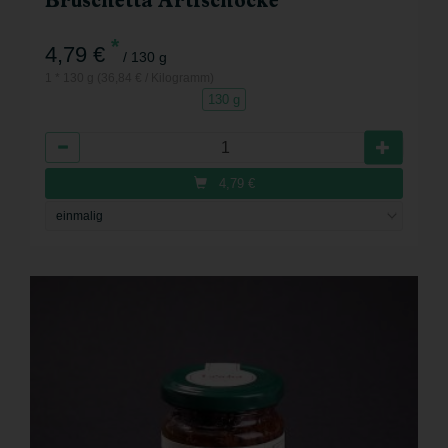
Bruschetta Artischocke
*
4,79 €
/ 130 g
1 * 130 g (36,84 € / Kilogramm)
130 g
Anzahl
4,79
€