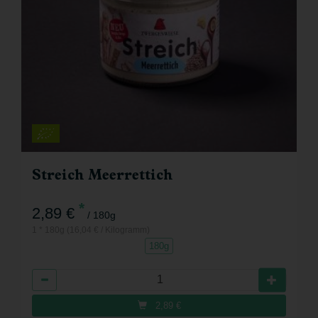
Streich Meerrettich
*
2,89 €
/ 180g
1 * 180g (16,04 € / Kilogramm)
180g
Anzahl
2,89
€