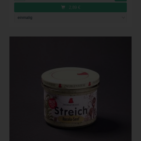
2,89
€