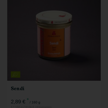
Sendi
*
2,89 €
/ 160 g
1 * 160 g (18,06 € / Kilogramm)