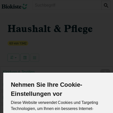
Produkt
Haushalt & Pflege
63 von 1342
Kleidung & Textilien
6
Nehmen Sie Ihre Cookie-
Körperpflege
28
Einstellungen vor
Reinigungsmittel
15
Diese Website verwendet Cookies und Targeting
Technologien, um Ihnen ein besseres Internet-
Tiernahrung
16