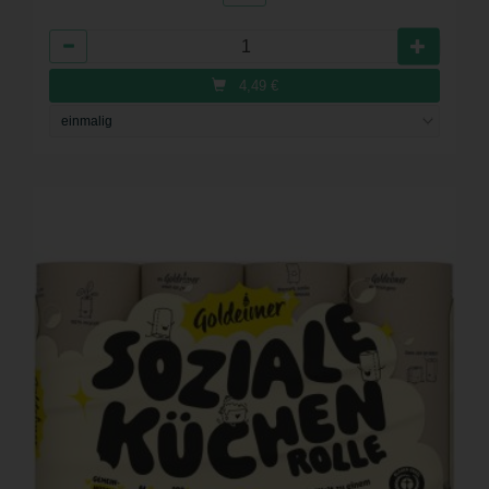
Anzahl
4,49
€