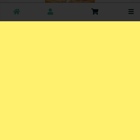
Toggle
cart
Kids 2in1 Shower & Shampoo Fruchtige Orange
*
5,95 €
/ 150 ml
1 * 150 ml (39,67 € / Liter)
150 ml
Anzahl
5,95
€