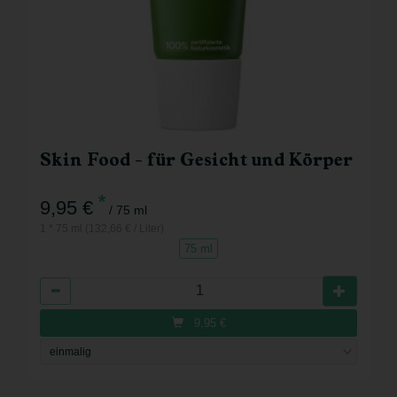
Skin Food - für Gesicht und Körper
*
9,95 €
/ 75 ml
1 * 75 ml (132,66 € / Liter)
75 ml
Anzahl
9,95
€