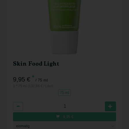
Skin Food Light
*
9,95 €
/ 75 ml
1 * 75 ml (132,66 € / Liter)
75 ml
Anzahl
9,95
€