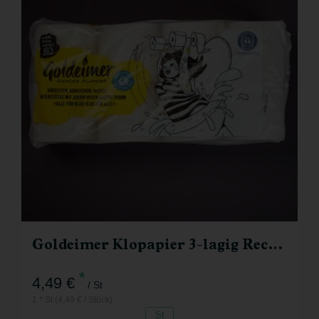
Goldeimer Klopapier 3-lagig Recycling
*
4,49 €
/ St
1 * St (4,49 € / Stück)
St